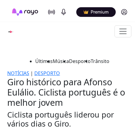
On Air
Podcasts
Log in
Premium
Últimas
Música
Desporto
Trânsito
NOTÍCIAS
|
DESPORTO
Giro histórico para Afonso
Eulálio. Ciclista português é o
melhor jovem
Ciclista português liderou por
vários dias o Giro.