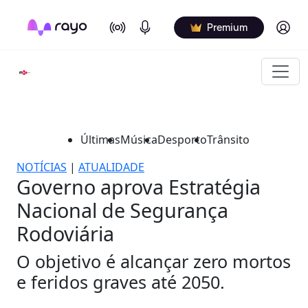
On Air
Podcasts
Log in
Premium
Últimas
Música
Desporto
Trânsito
NOTÍCIAS
|
ATUALIDADE
Governo aprova Estratégia
Nacional de Segurança
Rodoviária
O objetivo é alcançar zero mortos
e feridos graves até 2050.