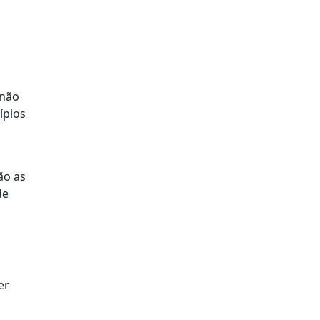
 não
ípios
ão as
de
er