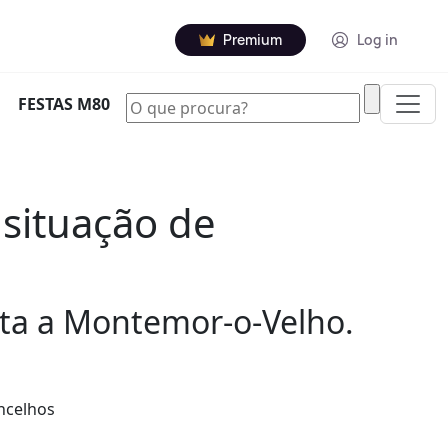
Premium
Log in
|
FESTAS M80
 situação de
sita a Montemor-o-Velho.
oncelhos