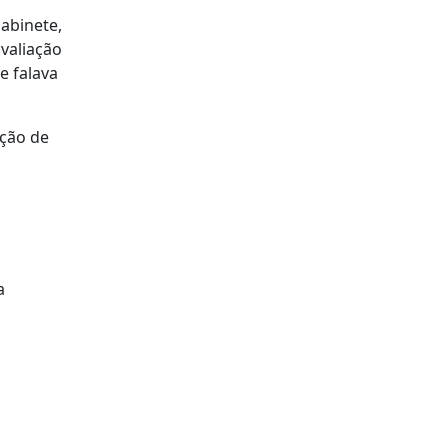
abinete,
valiação
e falava
nção de
a