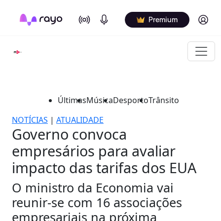
On Air
Podcasts
Log in
Premium
Últimas
Música
Desporto
Trânsito
NOTÍCIAS
|
ATUALIDADE
Governo convoca
empresários para avaliar
impacto das tarifas dos EUA
O ministro da Economia vai
reunir-se com 16 associações
empresariais na próxima