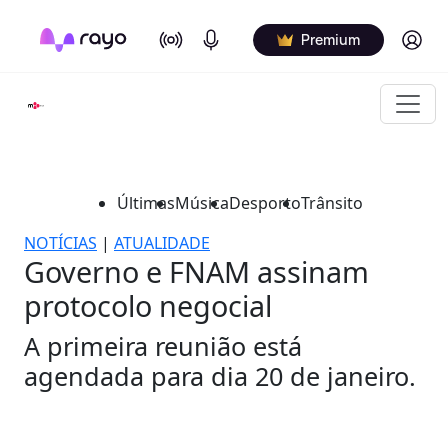
On Air
Podcasts
Log in
Premium
Últimas
Música
Desporto
Trânsito
NOTÍCIAS
|
ATUALIDADE
Governo e FNAM assinam
protocolo negocial
A primeira reunião está
agendada para dia 20 de janeiro.