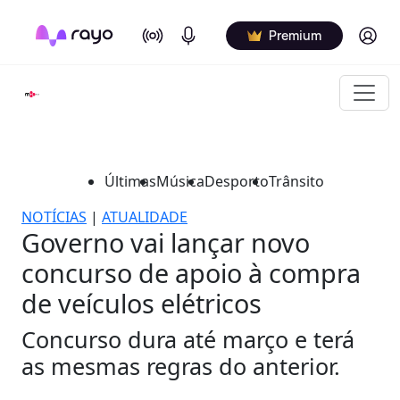
On Air
Podcasts
Log in
Premium
Últimas
Música
Desporto
Trânsito
NOTÍCIAS
|
ATUALIDADE
Governo vai lançar novo
concurso de apoio à compra
de veículos elétricos
Concurso dura até março e terá
as mesmas regras do anterior.