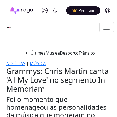
On Air
Podcasts
Log in
Premium
Últimas
Música
Desporto
Trânsito
NOTÍCIAS
|
MÚSICA
Grammys: Chris Martin canta
'All My Love' no segmento In
Memoriam
Foi o momento que
homenageou as personalidades
da música que morreram no