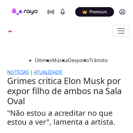
On Air
Podcasts
Log in
Premium
Últimas
Música
Desporto
Trânsito
NOTÍCIAS
|
ATUALIDADE
Grimes critica Elon Musk por
expor filho de ambos na Sala
Oval
"Não estou a acreditar no que
estou a ver", lamenta a artista.