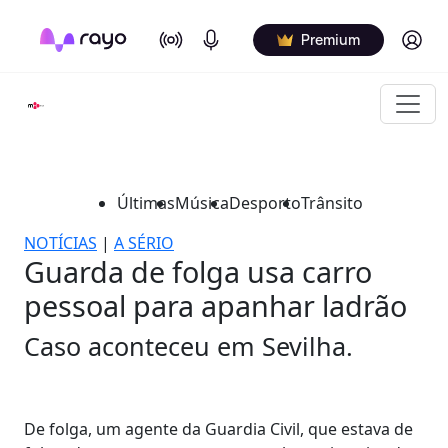
On Air
Podcasts
Log in
Premium
Últimas
Música
Desporto
Trânsito
NOTÍCIAS
|
A SÉRIO
Guarda de folga usa carro
pessoal para apanhar ladrão
Caso aconteceu em Sevilha.
De folga, um agente da Guardia Civil, que estava de