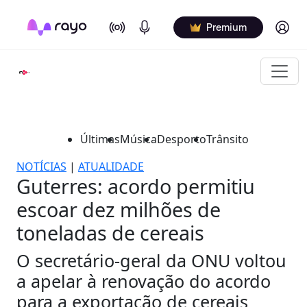
On Air
Podcasts
Log in
Premium
Últimas
Música
Desporto
Trânsito
NOTÍCIAS
|
ATUALIDADE
Guterres: acordo permitiu
escoar dez milhões de
toneladas de cereais
O secretário-geral da ONU voltou
a apelar à renovação do acordo
para a exportação de cereais