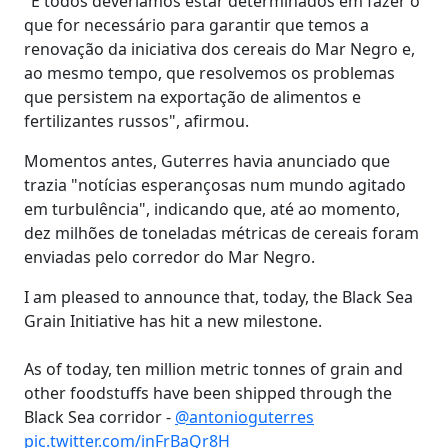
"E todos deveríamos estar determinados em fazer o
que for necessário para garantir que temos a
renovação da iniciativa dos cereais do Mar Negro e,
ao mesmo tempo, que resolvemos os problemas
que persistem na exportação de alimentos e
fertilizantes russos", afirmou.
Momentos antes, Guterres havia anunciado que
trazia "notícias esperançosas num mundo agitado
em turbulência", indicando que, até ao momento,
dez milhões de toneladas métricas de cereais foram
enviadas pelo corredor do Mar Negro.
I am pleased to announce that, today, the Black Sea
Grain Initiative has hit a new milestone.
As of today, ten million metric tonnes of grain and
other foodstuffs have been shipped through the
Black Sea corridor -
@antonioguterres
pic.twitter.com/inFrBaQr8H