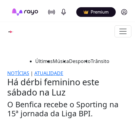
On Air
Podcasts
Log in
Premium
Últimas
Música
Desporto
Trânsito
NOTÍCIAS
|
ATUALIDADE
Há dérbi feminino este
sábado na Luz
O Benfica recebe o Sporting na
15ª jornada da Liga BPI.