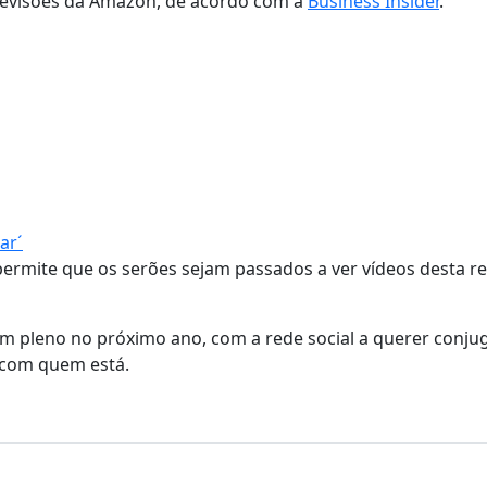
televisões da Amazon, de acordo com a
Business Insider
.
ar´
 permite que os serões sejam passados a ver vídeos desta r
em pleno no próximo ano, com a rede social a querer conju
 com quem está.