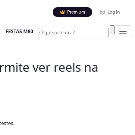
Premium
Log in
|
FESTAS M80
mite ver reels na
testes.