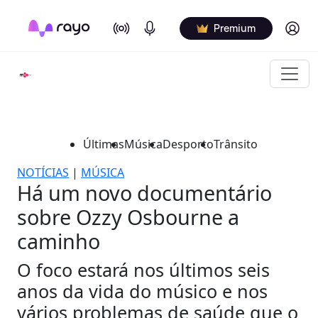
On Air
Podcasts
Log in
Premium
Últimas
Música
Desporto
Trânsito
NOTÍCIAS
|
MÚSICA
Há um novo documentário
sobre Ozzy Osbourne a
caminho
O foco estará nos últimos seis
anos da vida do músico e nos
vários problemas de saúde que o