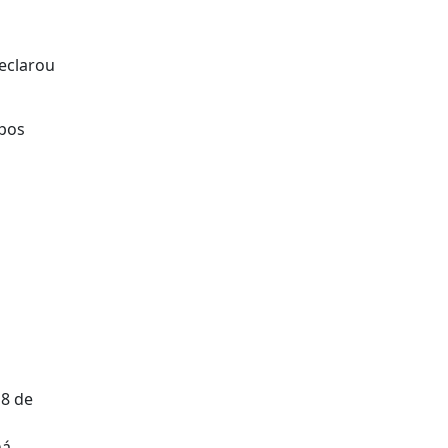
declarou
rpos
18 de
há