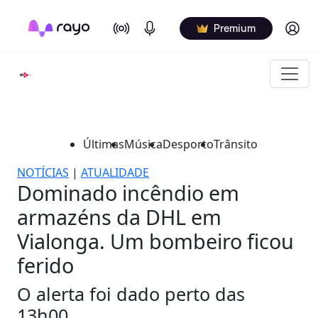
On Air
Podcasts
Log in
Premium
Últimas
Música
Desporto
Trânsito
NOTÍCIAS
|
ATUALIDADE
Dominado incêndio em
armazéns da DHL em
Vialonga. Um bombeiro ficou
ferido
O alerta foi dado perto das
13h00.