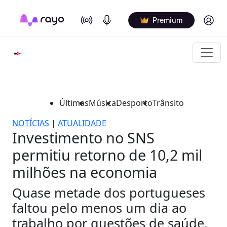
On Air
Podcasts
Log in
Premium
Últimas
Música
Desporto
Trânsito
NOTÍCIAS
|
ATUALIDADE
Investimento no SNS
permitiu retorno de 10,2 mil
milhões na economia
Quase metade dos portugueses
faltou pelo menos um dia ao
trabalho por questões de saúde.