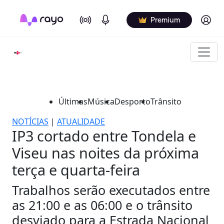
On Air
Podcasts
Log in
Premium
Últimas
Música
Desporto
Trânsito
NOTÍCIAS
|
ATUALIDADE
IP3 cortado entre Tondela e
Viseu nas noites da próxima
terça e quarta-feira
Trabalhos serão executados entre
as 21:00 e as 06:00 e o trânsito
desviado para a Estrada Nacional