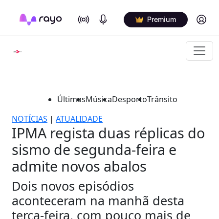
On Air
Podcasts
Log in
Premium
Últimas
Música
Desporto
Trânsito
NOTÍCIAS
|
ATUALIDADE
IPMA regista duas réplicas do
sismo de segunda-feira e
admite novos abalos
Dois novos episódios
aconteceram na manhã desta
terça-feira, com pouco mais de