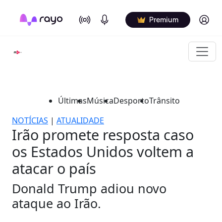
On Air
Podcasts
Log in
Premium
Últimas
Música
Desporto
Trânsito
NOTÍCIAS
|
ATUALIDADE
Irão promete resposta caso
os Estados Unidos voltem a
atacar o país
Donald Trump adiou novo
ataque ao Irão.