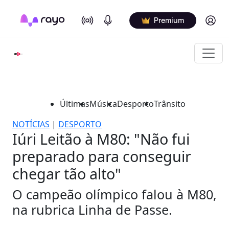
On Air
Podcasts
Log in
Premium
Últimas
Música
Desporto
Trânsito
NOTÍCIAS
|
DESPORTO
Iúri Leitão à M80: "Não fui
preparado para conseguir
chegar tão alto"
O campeão olímpico falou à M80,
na rubrica Linha de Passe.