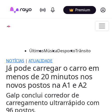
On Air
Podcasts
Log in
Premium
Últimas
Música
Desporto
Trânsito
NOTÍCIAS
|
ATUALIDADE
Já pode carregar o carro em
menos de 20 minutos nos
novos postos na A1 e A2
Galp conclui corredor de
carregamento ultrarrápido com
96 postos.