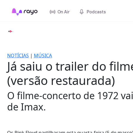
On Air
Podcasts
NOTÍCIAS
|
MÚSICA
Já saiu o trailer do f
(versão restaurada)
O filme-concerto de 1972 vai
de Imax.
Os Pink Floyd partilharam esta quarta-feira (5 de março