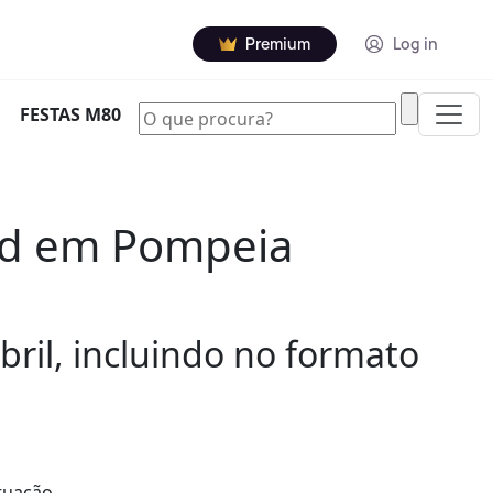
Premium
Log in
|
FESTAS M80
loyd em Pompeia
bril, incluindo no formato
atuação