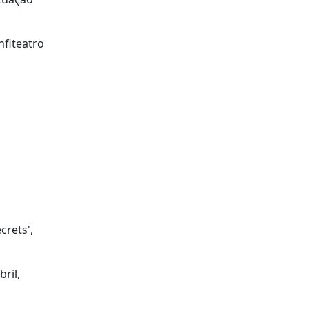
nfiteatro
crets',
ril,