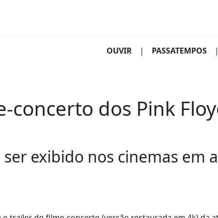
(CURRENT)
OUVIR
|
PASSATEMPOS
ilme-concerto dos Pink F
 ser exibido nos cinemas em a
) o trailer do filme-concerto (versão restaurada em 4k) da 