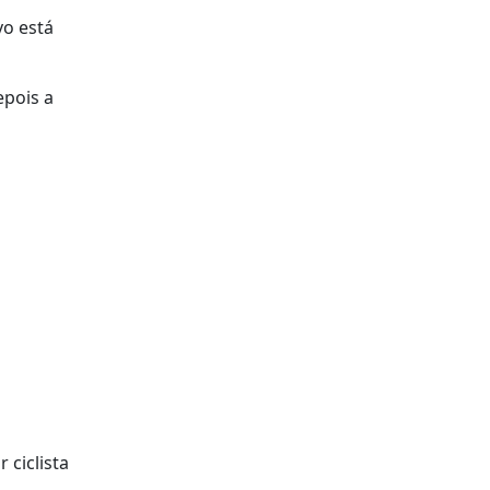
vo está
epois a
 ciclista