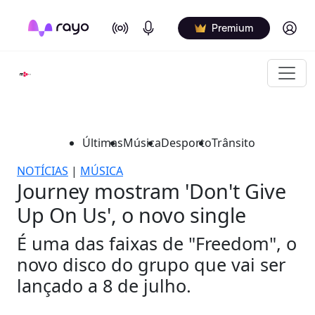
On Air
Podcasts
Log in
Premium
Últimas
Música
Desporto
Trânsito
NOTÍCIAS
|
MÚSICA
Journey mostram 'Don't Give
Up On Us', o novo single
É uma das faixas de "Freedom", o
novo disco do grupo que vai ser
lançado a 8 de julho.