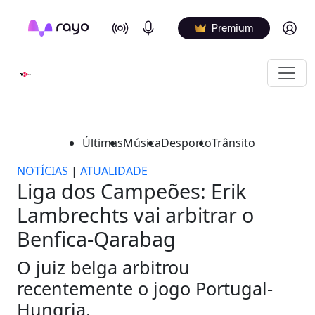
On Air
Podcasts
Log in
Premium
Últimas
Música
Desporto
Trânsito
NOTÍCIAS
|
ATUALIDADE
Liga dos Campeões: Erik
Lambrechts vai arbitrar o
Benfica-Qarabag
O juiz belga arbitrou
recentemente o jogo Portugal-
Hungria.