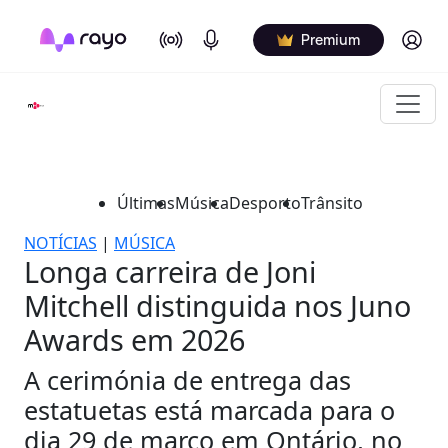
On Air
Podcasts
Log in
Premium
Últimas
Música
Desporto
Trânsito
NOTÍCIAS
|
MÚSICA
Longa carreira de Joni
Mitchell distinguida nos Juno
Awards em 2026
A cerimónia de entrega das
estatuetas está marcada para o
dia 29 de março em Ontário, no