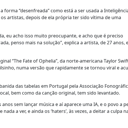
 a forma “desenfreada” como está a ser usada a Inteligênci
os artistas, depois de ela própria ter sido vítima de uma
da, eu acho isso muito preocupante, e acho que é preciso
da, penso mais na solução”, explica a artista, de 27 anos,
iginal “The Fate of Ophelia”, da norte-americana Taylor Swift
ilsinho, numa versão que rapidamente se tornou viral e a
oi banida das tabelas em Portugal pela Associação Fonográfi
vocal, bem como da canção original, tem sido levantado.
 anos sem lançar música e aí aparece uma IA, e o povo a p
da a ver, e ainda os ‘haters’, às vezes, a deitar a culpa n