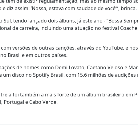
ho que tem de existir regulamentação, mas ao mesmo tempo s
 diz assim: ‘Nossa, estava com saudade de você’”, brinca.
Sul, tendo lançado dois álbuns, já este ano - “Bossa Semp
ional da carreira, incluindo uma atuação no festival Coachel
com versões de outras canções, através do YouTube, e nos
o Brasil e em outros países.
cipações de nomes como Demi Lovato, Caetano Veloso e Mar
e um disco no Spotify Brasil, com 15,6 milhões de audições
estreia foi também a mais forte de um álbum brasileiro em P
l, Portugal e Cabo Verde.