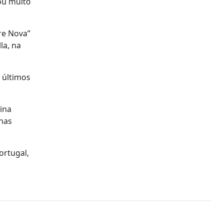
ou muito
re Nova”
la, na
 últimos
ina
 nas
ortugal,