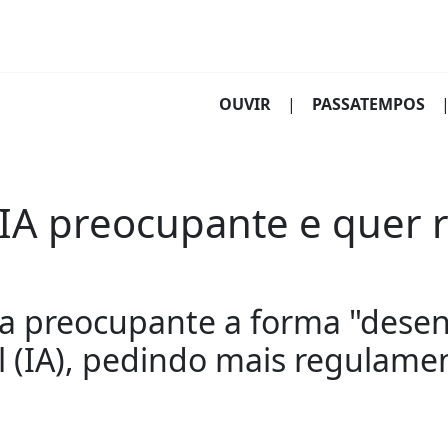
(CURRENT)
OUVIR
|
PASSATEMPOS
 IA preocupante e quer
era preocupante a forma "dese
ial (IA), pedindo mais regulam