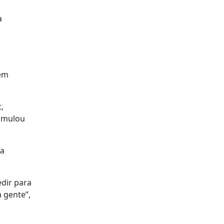
a
 em
,
cumulou
ca
edir para
a gente”,