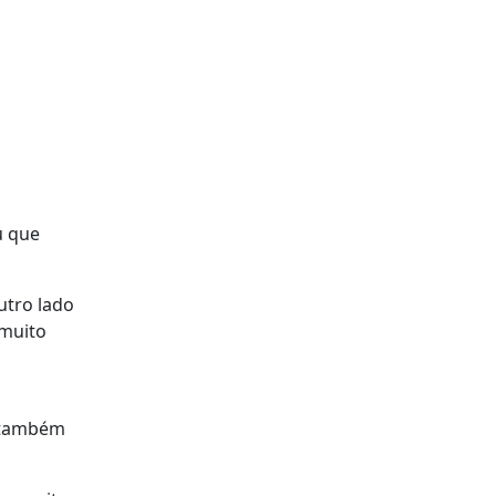
u que
utro lado
 muito
o também