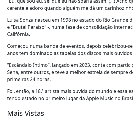
“Eu, que sou eu, sei que eu não soaria assim. (...) Ac
carente e adoro quando alguém me dá um carinhozinho e
Luísa Sonza nasceu em 1998 no estado do Rio Grande do 
e “Brutal Paraíso” -, numa fase de consolidação internac
Califórnia.
Começou numa banda de eventos, depois celebrizou-se 
anos tem dominado as tabelas dos discos mais ouvidos n
“Escândalo Íntimo”, lançado em 2023, conta com parti
Sena, entre outros, e teve a melhor estreia de sempre d
primeiras 24 horas.
Foi, então, a 18.ª artista mais ouvida do mundo e essa 
tendo estado no primeiro lugar da Apple Music no Brasi
Mais Vistas