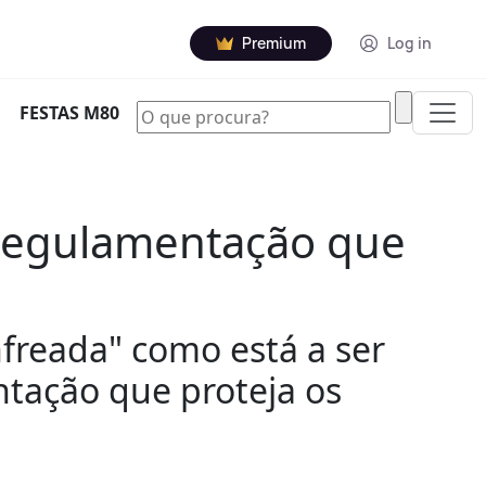
Premium
Log in
|
FESTAS M80
 regulamentação que
nfreada" como está a ser
entação que proteja os