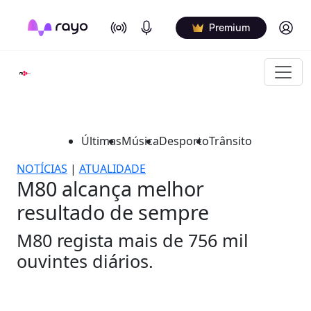
On Air
Podcasts
Log in
Premium
Últimas
Música
Desporto
Trânsito
NOTÍCIAS
|
ATUALIDADE
M80 alcança melhor
resultado de sempre
M80 regista mais de 756 mil
ouvintes diários.