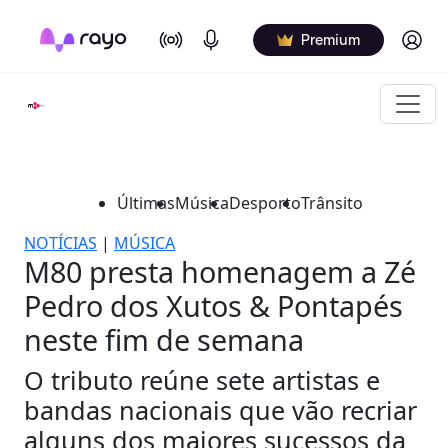
On Air
Podcasts
Log in
Premium
Últimas
Música
Desporto
Trânsito
NOTÍCIAS
|
MÚSICA
M80 presta homenagem a Zé
Pedro dos Xutos & Pontapés
neste fim de semana
O tributo reúne sete artistas e
bandas nacionais que vão recriar
alguns dos maiores sucessos da