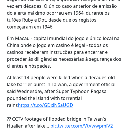
vez em décadas. O único caso anterior de emissão
do alerta máximo ocorreu em 1964, durante os
tufões Ruby e Dot, desde que os registos
começaram em 1946.
Em Macau - capital mundial do jogo e único local na
China onde o jogo em casino é legal - todos os
casinos receberam instruções para encerrar e
proceder às diligências necessárias à segurança dos
clientes e hóspedes.
At least 14 people were killed when a decades-old
lake barrier burst in Taiwan, a government official
said Wednesday, after Super Typhoon Ragasa
pounded the island with torrential
rains
https://t.co/GDxlN5aUGD
?? CCTV footage of flooded bridge in Taiwan's
Hualien after lake…
pic.twitter.com/VtVwwpmlV2