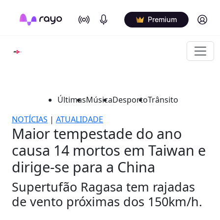
On Air
Podcasts
Log in
Premium
Últimas
Música
Desporto
Trânsito
NOTÍCIAS
|
ATUALIDADE
Maior tempestade do ano
causa 14 mortos em Taiwan e
dirige-se para a China
Supertufão Ragasa tem rajadas
de vento próximas dos 150km/h.