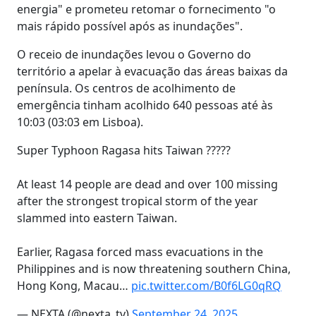
energia" e prometeu retomar o fornecimento "o
mais rápido possível após as inundações".
O receio de inundações levou o Governo do
território a apelar à evacuação das áreas baixas da
península. Os centros de acolhimento de
emergência tinham acolhido 640 pessoas até às
10:03 (03:03 em Lisboa).
Super Typhoon Ragasa hits Taiwan ?????
At least 14 people are dead and over 100 missing
after the strongest tropical storm of the year
slammed into eastern Taiwan.
Earlier, Ragasa forced mass evacuations in the
Philippines and is now threatening southern China,
Hong Kong, Macau…
pic.twitter.com/B0f6LG0qRQ
— NEXTA (@nexta_tv)
September 24, 2025