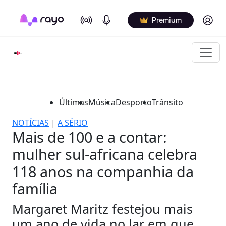
On Air
Podcasts
Log in
Premium
Últimas
Música
Desporto
Trânsito
NOTÍCIAS
|
A SÉRIO
Mais de 100 e a contar:
mulher sul-africana celebra
118 anos na companhia da
família
Margaret Maritz festejou mais
um ano de vida no lar em que