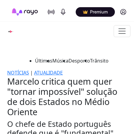
On Air
Podcasts
Log in
Premium
Últimas
Música
Desporto
Trânsito
NOTÍCIAS
|
ATUALIDADE
Marcelo critica quem quer
"tornar impossível" solução
de dois Estados no Médio
Oriente
O chefe de Estado português
defende que é "fundamental"