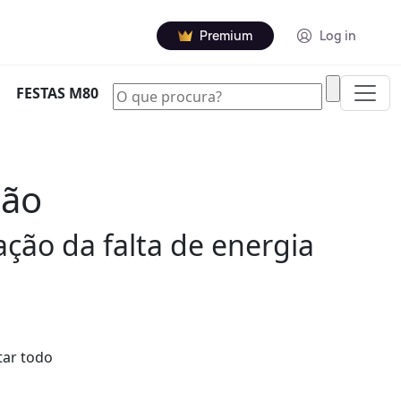
Premium
Log in
|
FESTAS M80
gão
ção da falta de energia
tar todo