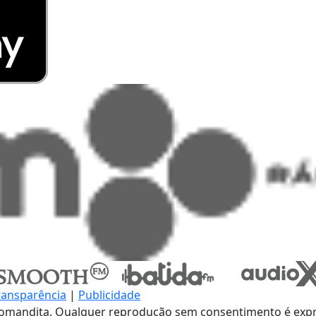
ransparência
|
Publicidade
omandita, Qualquer reprodução sem consentimento é expre