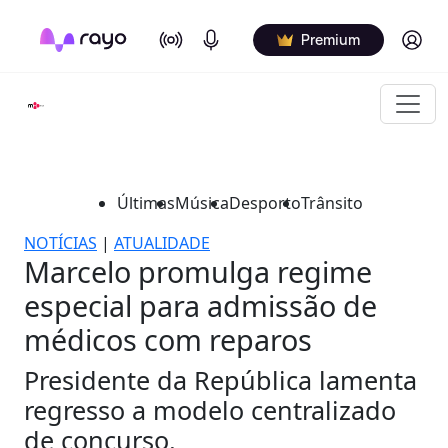
On Air
Podcasts
Log in
Premium
Últimas
Música
Desporto
Trânsito
NOTÍCIAS
|
ATUALIDADE
Marcelo promulga regime
especial para admissão de
médicos com reparos
Presidente da República lamenta
regresso a modelo centralizado
de concurso.