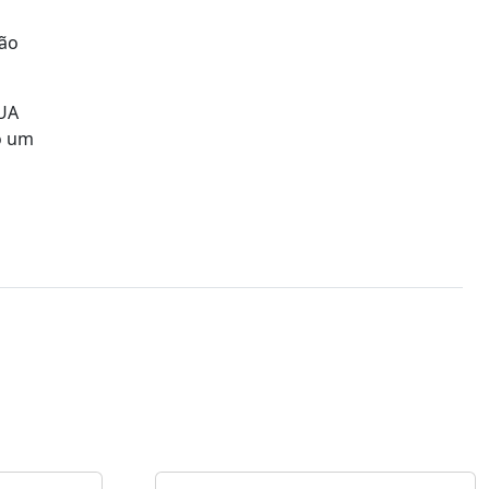
ção
EUA
o um