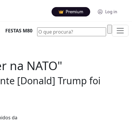
Premium
Log in
|
FESTAS M80
er na NATO"
ente [Donald] Trump foi
nidos da