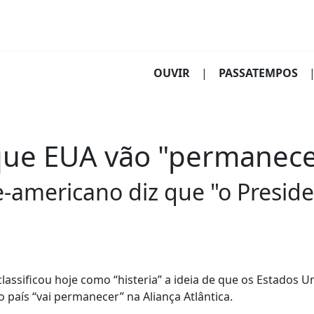
(CURRENT)
OUVIR
|
PASSATEMPOS
que EUA vão "permanec
e-americano diz que "o Presid
assificou hoje como “histeria” a ideia de que os Estados U
país “vai permanecer” na Aliança Atlântica.