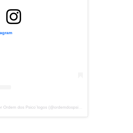
tagram
Uma publicação partilhada por Ordem dos Psico´logos (@ordemdospsicologos)