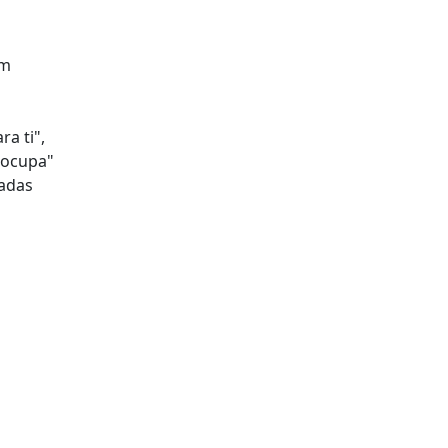
em
a ti",
eocupa"
cadas