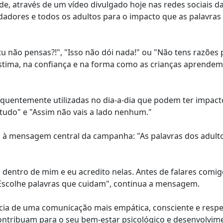
e, através de um vídeo divulgado hoje nas redes sociais 
uidadores e todos os adultos para o impacto que as palavra
.
não pensas?!", "Isso não dói nada!" ou "Não tens razões 
stima, na confiança e na forma como as crianças aprendem
equentemente utilizadas no dia-a-dia que podem ter impact
 tudo" e "Assim não vais a lado nenhum."
oz à mensagem central da campanha: "As palavras dos adult
 dentro de mim e eu acredito nelas. Antes de falares comig
 Escolhe palavras que cuidam", continua a mensagem.
ia de uma comunicação mais empática, consciente e respe
ntribuam para o seu bem-estar psicológico e desenvolvim