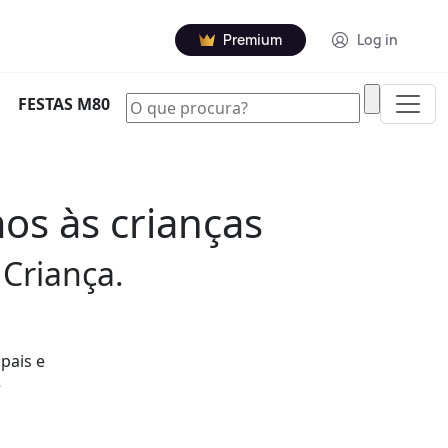
Premium
Log in
|
FESTAS M80
os às crianças
Criança.
pais e
e