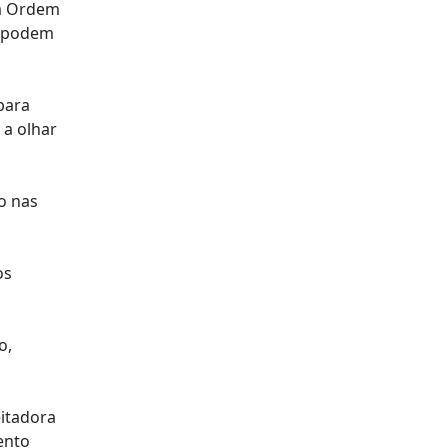
da Ordem
s podem
para
 a olhar
o nas
os
o,
itadora
ento