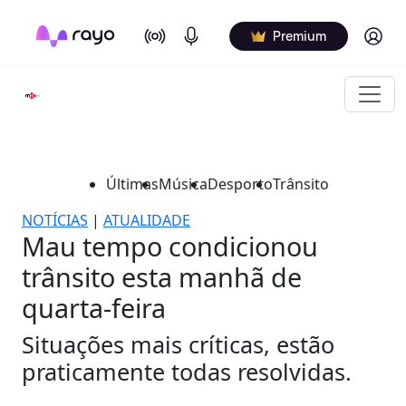
On Air
Podcasts
Log in
Premium
Últimas
Música
Desporto
Trânsito
NOTÍCIAS
|
ATUALIDADE
Mau tempo condicionou
trânsito esta manhã de
quarta-feira
Situações mais críticas, estão
praticamente todas resolvidas.