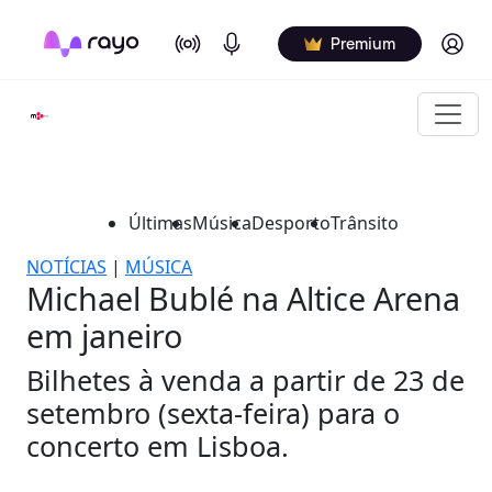
On Air
Podcasts
Log in
Premium
Últimas
Música
Desporto
Trânsito
NOTÍCIAS
|
MÚSICA
Michael Bublé na Altice Arena
em janeiro
Bilhetes à venda a partir de 23 de
setembro (sexta-feira) para o
concerto em Lisboa.