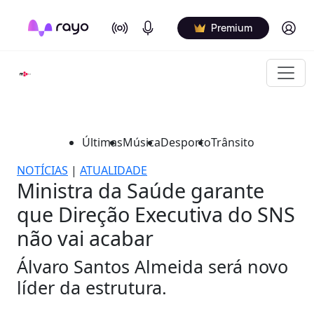
On Air
Podcasts
Log in
Premium
Últimas
Música
Desporto
Trânsito
NOTÍCIAS
|
ATUALIDADE
Ministra da Saúde garante
que Direção Executiva do SNS
não vai acabar
Álvaro Santos Almeida será novo
líder da estrutura.