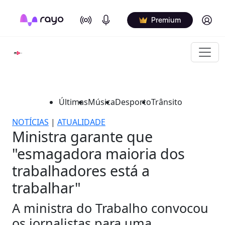
On Air
Podcasts
Log in
Premium
Últimas
Música
Desporto
Trânsito
NOTÍCIAS
|
ATUALIDADE
Ministra garante que
"esmagadora maioria dos
trabalhadores está a
trabalhar"
A ministra do Trabalho convocou
os jornalistas para uma