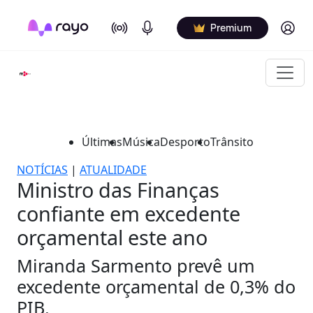
On Air
Podcasts
Log in
Premium
Últimas
Música
Desporto
Trânsito
NOTÍCIAS
|
ATUALIDADE
Ministro das Finanças
confiante em excedente
orçamental este ano
Miranda Sarmento prevê um
excedente orçamental de 0,3% do
PIB.