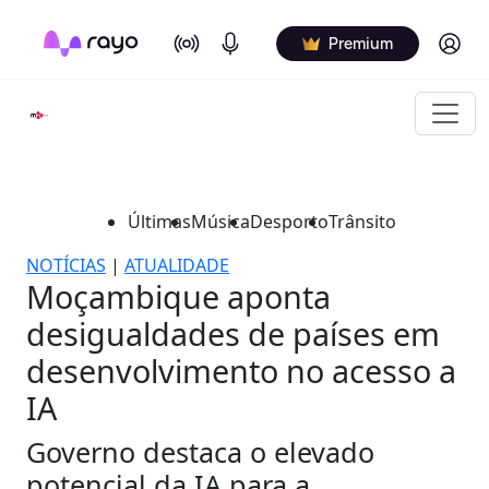
On Air
Podcasts
Log in
Premium
Últimas
Música
Desporto
Trânsito
NOTÍCIAS
|
ATUALIDADE
Moçambique aponta
desigualdades de países em
desenvolvimento no acesso a
IA
Governo destaca o elevado
potencial da IA para a