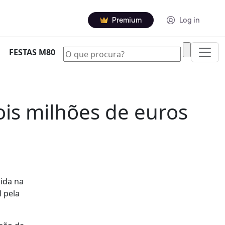
Premium
Log in
|
FESTAS M80
is milhões de euros
ida na
 pela