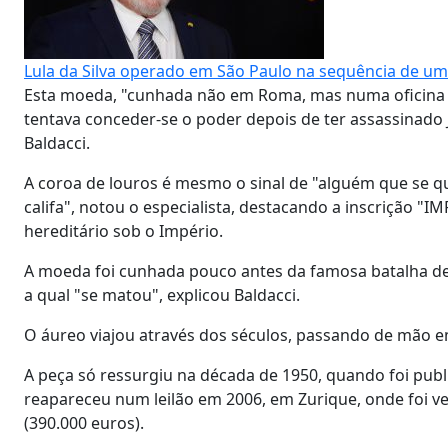
Lula da Silva operado em São Paulo na sequência de u
Esta moeda, "cunhada não em Roma, mas numa oficina q
tentava conceder-se o poder depois de ter assassinado
Baldacci.
A coroa de louros é mesmo o sinal de "alguém que se q
califa", notou o especialista, destacando a inscrição "IMP
hereditário sob o Império.
A moeda foi cunhada pouco antes da famosa batalha de 
a qual "se matou", explicou Baldacci.
O áureo viajou através dos séculos, passando de mão 
A peça só ressurgiu na década de 1950, quando foi publ
reapareceu num leilão em 2006, em Zurique, onde foi ve
(390.000 euros).