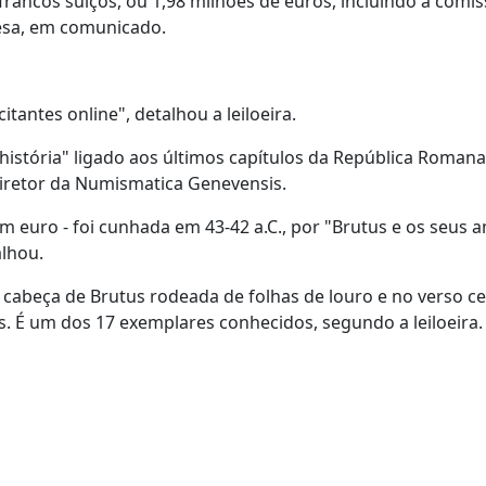
francos suíços, ou 1,98 milhões de euros, incluindo a comi
esa, em comunicado.
tantes online", detalhou a leiloeira.
istória" ligado aos últimos capítulos da República Romana
 diretor da Numismatica Genevensis.
euro - foi cunhada em 43-42 a.C., por "Brutus e os seus 
alhou.
a cabeça de Brutus rodeada de folhas de louro e no verso ce
s. É um dos 17 exemplares conhecidos, segundo a leiloeira.