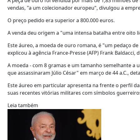
A peça de ouro foi vendida por mais de 1,83 milhões de 
vendas, "a um colecionador europeu", divulgou a empr
O preço pedido era superior a 800.000 euros.
A venda deu origem a "uma intensa batalha entre oito lici
Este áureo, a moeda de ouro romana, é "um pedaço de h
explicou à agência France-Presse (AFP) Frank Baldacci,
A moeda - com 8 gramas e um tamanho semelhante a um 
que assassinaram Júlio César" em março de 44 a.C., det
Este áureo em particular apresenta na frente o perfil d
suas recentes vitórias militares com símbolos guerreiro
Leia também