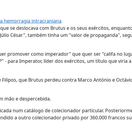
ma hemorragia intracraniana
ue se deslocava com Brutus e os seus exércitos, enquanto
 Júlio César", também tinha um "valor de propaganda", se
uer promover como imperador" que quer ser "califa no lug
" - para Imperator, líder dos exércitos, um título que viria a
Filipos, que Brutus perdeu contra Marco António e Octávio
em mão e despercebida.
icada num catálogo de colecionador particular. Posteriorm
ndido a outro colecionador privado por 360.000 francos su