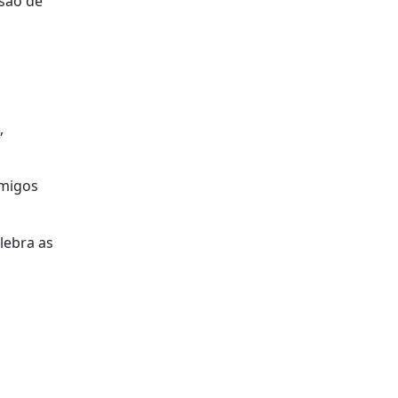
ssão de
,
amigos
lebra as