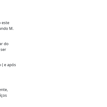
 este
gundo M.
ar do
 ser
 ( e após
ente,
íços