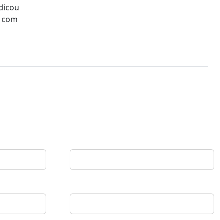
ndicou
o com