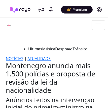
On Air
Podcasts
Log in
Premium
Últimas
Música
Desporto
Trânsito
NOTÍCIAS
|
ATUALIDADE
Montenegro anuncia mais
1.500 polícias e proposta de
revisão da lei da
nacionalidade
Anúncios feitos na intervenção
inicial do primeiro-ministro na