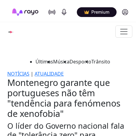
On Air
Podcasts
Log in
Premium
Últimas
Música
Desporto
Trânsito
NOTÍCIAS
|
ATUALIDADE
Montenegro garante que
portugueses não têm
"tendência para fenómenos
de xenofobia"
O líder do Governo nacional fala
de "tolerância zero" para