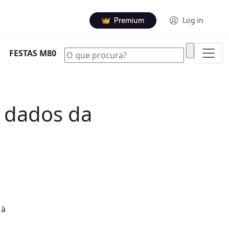
Premium
Log in
|
FESTAS M80
a dados da
 à