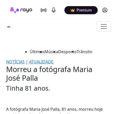
On Air
Podcasts
Log in
Premium
Últimas
Música
Desporto
Trânsito
NOTÍCIAS
|
ATUALIDADE
Morreu a fotógrafa Maria
José Palla
Tinha 81 anos.
A fotógrafa Maria José Palla, 81 anos, morreu hoje