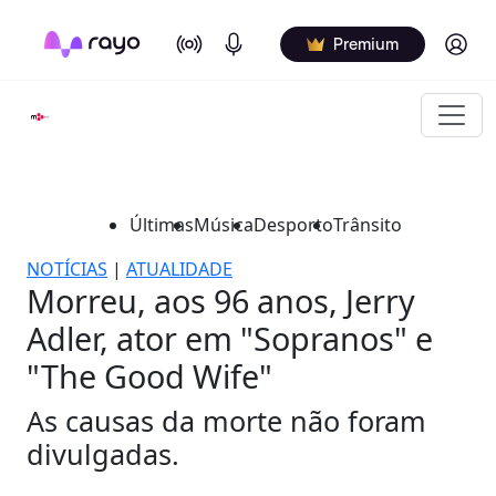
On Air
Podcasts
Log in
Premium
Últimas
Música
Desporto
Trânsito
NOTÍCIAS
|
ATUALIDADE
Morreu, aos 96 anos, Jerry
Adler, ator em "Sopranos" e
"The Good Wife"
As causas da morte não foram
divulgadas.