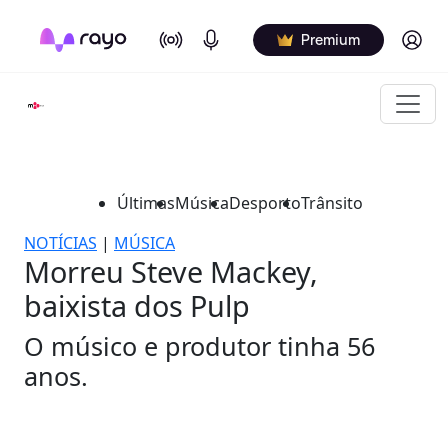
On Air
Podcasts
Log in
Premium
Últimas
Música
Desporto
Trânsito
NOTÍCIAS
|
MÚSICA
Morreu Steve Mackey,
baixista dos Pulp
O músico e produtor tinha 56
anos.