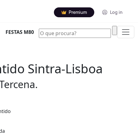
Premium
Log in
|
FESTAS M80
tido Sintra-Lisboa
 Tercena.
ntido
 da